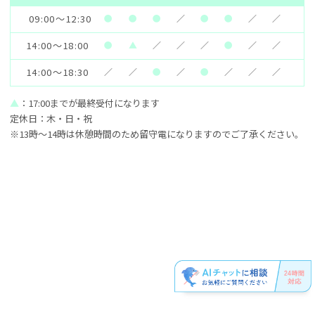
09:00～12:30
●
●
●
／
●
●
／
／
14:00～18:00
●
▲
／
／
／
●
／
／
14:00～18:30
／
／
●
／
●
／
／
／
▲
：17:00までが最終受付になります
定休日：木・日・祝
※13時～14時は休憩時間のため留守電になりますのでご了承ください。